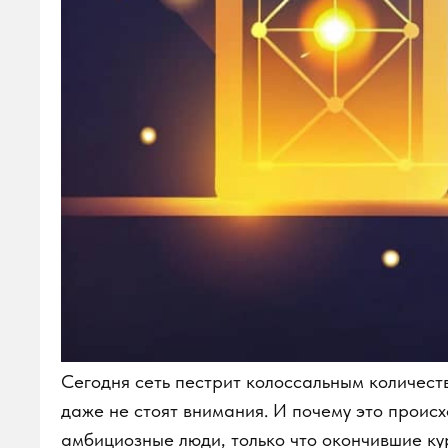
Сегодня сеть пестрит колоссальным количеством
даже не стоят внимания. И почему это происходи
амбициозные люди, только что окончившие курс
практического опыта, решили построить свое п
разместить на своем интернет-ресурсе много ин