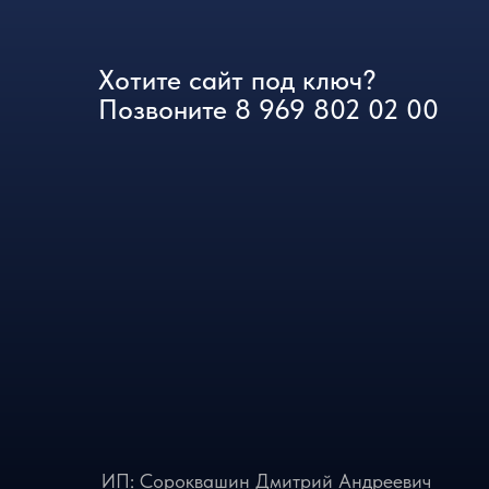
ИП: Сороквашин Дмитрий Андреевич
ОГРНИП: 323723200002001
ИНН: 723005904790