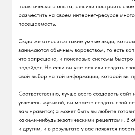
посещаемость.
Сюда же относятся такие умные люди, которые с
занимаются обычным воровством, то есть копиру
что запрещено, и поисковые системы быстро заб
подойдет. Но если вы уже решили создать свой с
свой выбор на той информации, которой вы пра
Соответственно, лучше всего создавать сайт исх
увлечены музыкой, вы можете создать свой перв
вам нравится; а может быть вы любите готовить
какими-нибудь экзотическими рецептами. В обще
и другим, и в результате у вас появятся посети
задворках интернет-пространства. Просто помни
дело, а действительно кропотливый, сложный и д
сторицей.