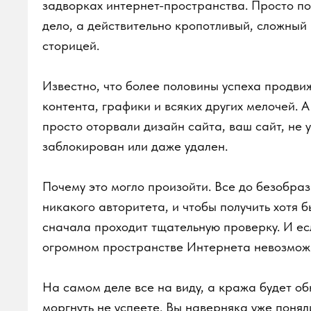
Известно, что более половины успеха продвижен
контента, графики и всяких других мелочей. А во
просто оторвали дизайн сайта, ваш сайт, не усп
заблокирован или даже удален.
Почему это могло произойти. Все до безобразия 
никакого авторитета, и чтобы получить хотя бы 
сначала проходит тщательную проверку. И если 
огромном пространстве Интернета невозможно, 
На самом деле все на виду, а кража будет обна
моргнуть не успеете. Вы наверняка уже поняли, 
написаны вами и проверены на уникальность. Не
могут показаться неуклюжими, но с каждым разо
Уникальный контент поможет продвинуть сайт в 