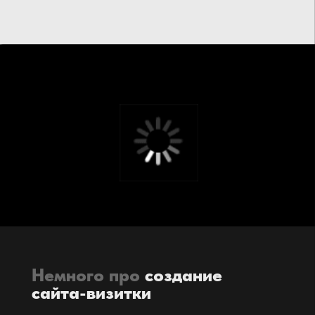
Немного про
создание
сайта-визитки
Что такое сайт-визитка?
Сайт, который можно назвать визитной
карточкой – это персональный сайт человека
или компании, он немного отличается от
одностраничного сайта
, на котором
представлена вся информация.
В основном сайт-визитка представляет собой
ресурс, на котором потенциальные клиенты
могут узнать информацию о компании,
справочную информацию и другое. Состоит
такой сайт из одной или нескольких страниц.
На таком сайте могут располагаться товары и
услуги, цены на них; история компании,