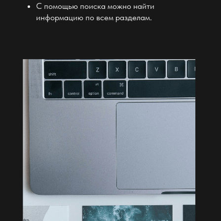
Нам подробные уроки в видеоформате как
правильно и главное дам совет, уместно ли
менять информацию на страницах в дальнейшем
Уникальный дизайн
Выделитесь с помощью эффектной анимации
в сочетании с оригинальным и неповторимым
дизайном
Время и ресурсы
Я именно тот специалист, который возьмет на себя
всю работу и обеспечит качественный результат в
срок