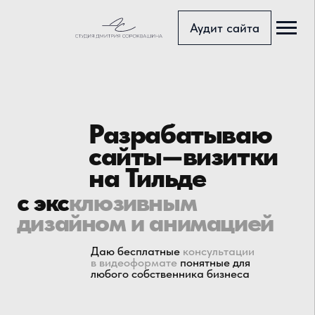
Аудит сайта
Главная с
Блог
Разрабатываю
Тарифы
сайты
—
визитки
Портфоли
на Тильде
с экс
клюзивным
Услуги
дизайном и анимацией
Доп.услуг
Даю бесплатные
консультации
в видеоформате
понятные для
любого собственника бизнеса
Страница