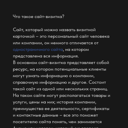
преимущества ее деятельности, сертификаты
и контактные данные – все это поможет
посетителю сайта понять, чем занимается
фирма или человек, который ею владеет.
Добейтесь того, чтобы ваш сайт отражал суть
компании, расскажите про цели и миссию.
Обычно такие сайты имеют лаконичный и
спокойный дизайн, похожий на краткий
пересказ с обычной визитки.
Помните, что сайт создается для
потенциальных клиентов, исходя из этого он
должен быть понятным и простым в
использовании, а контент на нем должен быть
качественным, картинки четкие и видео
желательно в высоком качестве.
Правила оформления сайта-визитки:
На видном месте находятся и название, и
логотип.
Контактный блок (его можно расположить
в меню сайта или в футере-подвале сайта)
Увлекательное и понятное меню;
С помощью поиска можно найти
информацию по всем разделам.