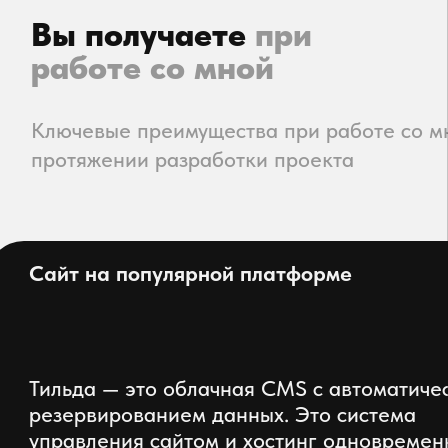
Отзывы
клиентов
С Дмитрием мы
работаем уже один
год, за все время на
выполнение задач он
реагирует очень
быстро и выполняет их
ответственно. В целом
работа сайта
стабильная и удобно
работать на нем через
панель
Администрирования
С уважением,
{Щербаченко Татьяна}
Председатель организации
profisouz.ru