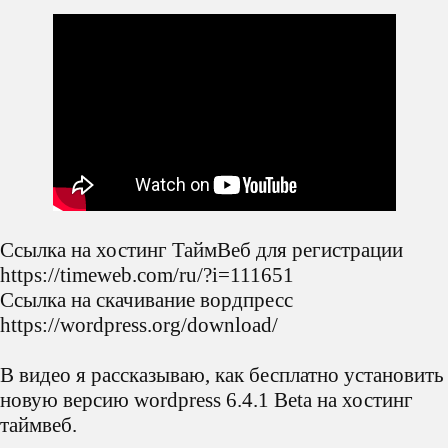
таймвеб.
👉 Оставьте заявку на сайте https://profs.ru по
бесплатной консультации и через 2 дня на
презентации вы получите решение о разработке
сайта, которое повысит продажи и улучшит
имидж вашего бизнеса
👉 Почитать статьи про создание сайтов -
dzen.ru/profs
👉 Есть вопросы или хотите заказать сайт?
Telegram https://t.me/sitebuy
Теги: сайт для бизнеса, сайт на wordpress, новый
вордпресс, сайт на Tilda, бизнес, создать сайт,
конструктор сайтов, сделать сайт, Дмитрий
Сороквашин, бизнес канал, о бизнесе, бизнес с
нуля, лендинг, landing page, бизнес с 0, бизнес в
интернете