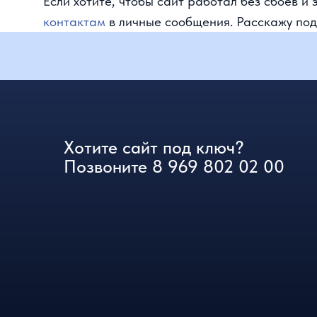
Позвоните
8 969 802 02 00
ИП: Сороквашин Дмитрий Андреевич
ОГРНИП: 323723200002001
ИНН: 723005904790