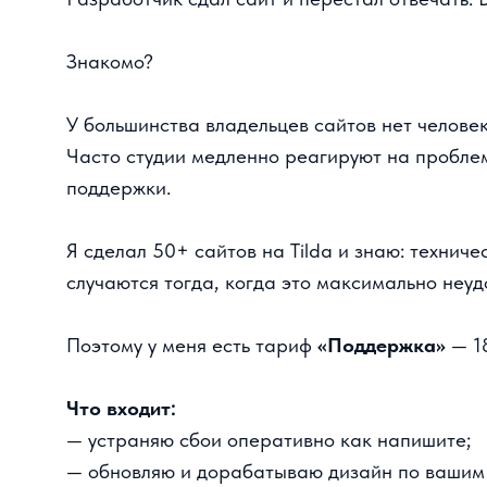
Знакомо?
У большинства владельцев сайтов нет человека, 
Часто студии медленно реагируют на проблемы 
поддержки.
Я сделал 50+ сайтов на Tilda и знаю: техническ
случаются тогда, когда это максимально неудобн
Поэтому у меня есть тариф
«Поддержка»
— 18 0
Что входит:
— устраняю сбои оперативно как напишите;
— обновляю и дорабатываю дизайн по вашим за
— доступная цены на поддержку;
— стараюсь решить проблемы разными способам