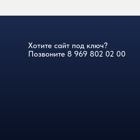
Хотите сайт под ключ?
Позвоните
8 969 802 02 00
ИП: Сороквашин Дмитрий Андреевич
ОГРНИП: 323723200002001
ИНН: 723005904790