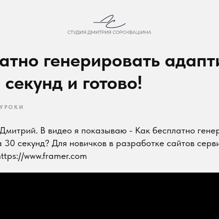
тно генерировать адаптив
екунд и готово!
ОКИ
итрий. В видео я показываю - Как бесплатно генериров
 секунд? Для новичков в разработке сайтов сервис в с
s://www.framer.com