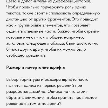
решение в этом отношении?
Важнейший критерий — разборчивость. Но что
это означает на практике? Дело в том, что
удобство чтения текста должно стоять выше
наших личных вкусов. Именно для этого и
созданы шрифты — для комфортного
использования получателями.
Основное деление шрифтов — с засечками и без
засечек. Однако он очень упрощен. Опытный
глаз заметит, что буквы также имеют много
других особенностей, которые могут помочь нам
сгруппировать шрифты. Один из них заключается
также в том, одинакова ли длина букв везде, или
же длина может различаться. Эта разница часто
отмечает линию, которая пересекает букву прямо
или по диагонали.
Последовательность
Последовательность или, другими словами,
согласованность — еще один базовый принцип
дизайна. Это относится и к типографике.