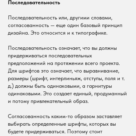
Часто существует тенденция использовать
максимальный формат, который у нас есть.
Однако эти пробелы делают свое дело и делают
чтение текста удобным. Поэтому давайте
позаботимся о соответствующем межстрочном
интервале, который обеспечит достаточно света.
Также стоит оставить место вокруг текста — так
будет легче читаться и намного аккуратнее.
Уверенные бренды не боятся таких решений и
понимают, что прозрачный дизайн, даже если он
подразумевает оставление «пустого»
пространства, выглядит гораздо лучше, чем
множество элементов.
Можете написать мне на TG
@sitebuy
по поводу
разработки продающего сайта для вашего
бизнеса, где будет присутствовать воздух,
нужный размер шрифта и правильная
последовательность.