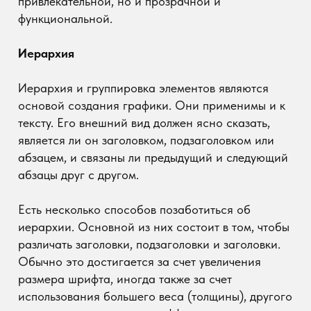
Есть несколько способов позаботиться об
иерархии. Основной из них состоит в том, чтобы
различать заголовки, подзаголовки и заголовки.
Обычно это достигается за счет увеличения
размера шрифта, иногда также за счет
использования большего веса (толщины), другого
цвета и дополнительных дифференциаторов.
Чтобы правильно подчеркнуть роль одних
текстов, также стоит использовать определенную
дистанцию от других фрагментов. Это подводит
нас к группировке элементов, что позволяет
отделить отдельные части. Важно, чтобы отрывки,
которые имеют что-то общее, например,
заголовок следующего абзаца, были достаточно
близки друг к другу, чтобы их можно было
свободно соединить.
Размер и начертание шрифта
Выбор гарнитуры и размера шрифта часто
является одним из первых решений при
разработке дизайна. Однако на что стоит
обратить внимание, чтобы принять правильное