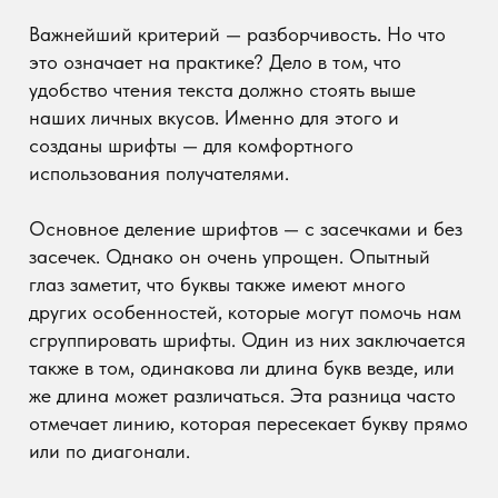
Последовательность означает, что вы должны
придерживаться последовательных
предположений на протяжении всего проекта.
Для шрифтов это означает, что выравнивание,
размеры (шрифт, интерлиньяж, отступы, поля и т.
д.) должны быть одинаковыми, а гарнитуры
одинаковыми. Это создает единый, продуманный
и потому привлекательный образ.
Согласованность каким-то образом заставляет
выбирать определенные шрифты, которых вы
будете придерживаться. Поэтому стоит
ограничить их количество. -
Дизайн должен дышать
Последний вопрос — это пространство, которое
вы должны оставить для дизайна. Стена текста
непривлекательна ни для просмотра, ни для
чтения. Поэтому каждый дизайнер или
графический дизайнер должен не забывать
оставлять так называемые белое пространство
или воздух.