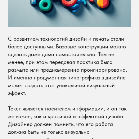
более доступными. Базовые конструкции можно
сделать даже дома самостоятельно. Тем не
менее, при этом передовая практика была
размыта или преднамеренно проигнорирована.
И именно продуманная типографика в дизайне
может создать этот уникальный визуальный
эффект.
Текст является носителем информации, и он так
же важен, как и красивый и эффектный дизайн.
Дизайнер должен помнить, что его работа
должна быть не только визуально
привлекательной, но и прозрачной и
функциональной.
Иерархия
Иерархия и группировка элементов являются
основой создания графики. Они применимы и к
тексту. Его внешний вид должен ясно сказать,
является ли он заголовком, подзаголовком или
абзацем, и связаны ли предыдущий и следующий
абзацы друг с другом.