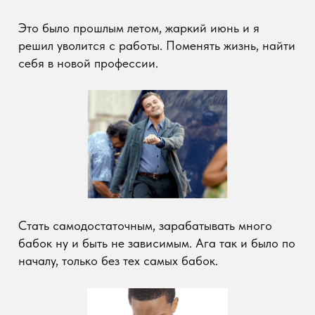
Стать самодостаточным, зарабатывать много
бабок ну и быть не зависимым. Ага так и было по
началу, только без тех самых бабок.
А вообще заходя из далека, вам в рекомендациях
Ютуба может выдавать миллионы видео по
заработку в интернете, в этих видео вам
обещают тысячи долларов дохода в день. Так и я
думал, когда увольнялся с работы что все попрет
быстро.