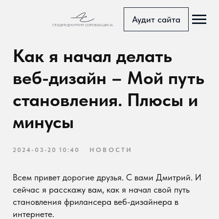
Аудит сайта
Главная с
Как я начал делать
Блог
веб-дизайн – Мой путь
Тарифы
становления. Плюсы и
Портфоли
минусы
Услуги
2024-03-20 10:40
НОВОСТИ
Доп.услуг
Всем привет дорогие друзья. С вами Дмитрий. И
Страница
сейчас я расскажу вам, как я начал свой путь
становления фрилансера веб-дизайнера в
интернете.
Это было прошлым летом, жаркий июнь и я
решил уволится с работы. Поменять жизнь, найти
себя в новой профессии.