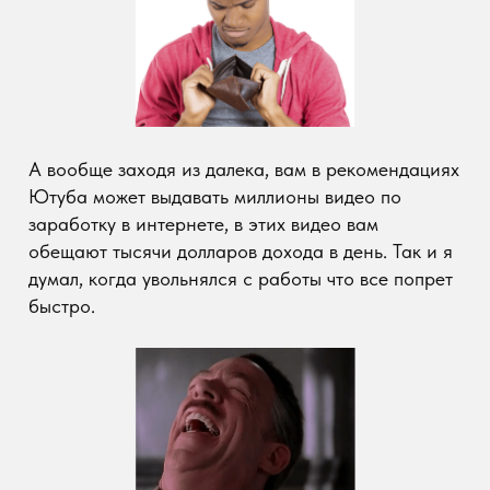
Начнем с основ, фрилансер - это профессионал
своего дела, в дизайне, программировании и
других удаленных профессий.
До этого у меня был опыт в подработке, я делал
сайты на CMS DLE кто знает, но подработка
была не постоянная.
И в общем я ухожу с работы, и ничего сразу не
получается, сарафанное радио не сработало как
ожидалось, запущенная реклама в яндекс
директе тоже не дает не каких результатов.
Нужно уметь ее правильно настраивать. Заказы
не идут.