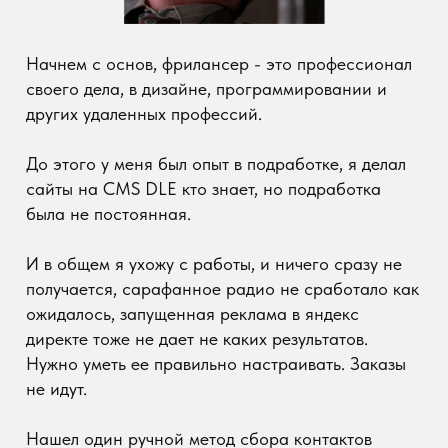
Нашел один ручной метод сбора контактов
организаций с 2гиса, есть бесплатная
программа сбора контактов. И в августе
прошлого года начался круглосуточный и ручной
путь рассылки сообщений в группы во вконтакте.
Наконец у меня пошли первые клиенты.
Да этот способ муторный я не кому
рекомендовать его не буду, считаю что мне
повезло найти хоть кого то таким тупиковым
способом, наверное помогла и замотивировала
книга по технике холодных звонков, Стивена
Фишмана.
А вообще сложность работы во фрилансе