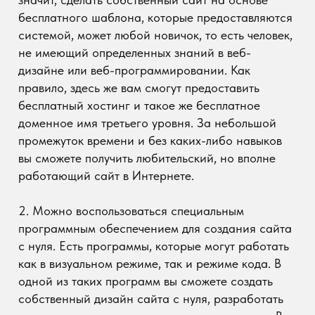
2. Можно воспользоваться специальным
программным обеспечением для создания сайта
с нуля. Есть программы, которые могут работать
как в визуальном режиме, так и режиме кода. В
одной из таких программ вы сможете создать
собственный дизайн сайта с нуля, разработать
меню и все остальные компоненты страницы. Все
это не так сложно, как может показаться на
первый взгляд. Если вы хотите что-то более
оригинальное, но не хотите платить
разработчикам, то можете попробовать
самостоятельно сделать сайт посредством
специализированного программного
обеспечения.
3. Планируя создать не любительский, а
профессиональный сайт, который вы хотели бы в
дальнейшем монетизировать, стоит обратиться
за помощью к специалистам. Сейчас есть
множество профессионалов, готовых по вашим
пожеланиям разработать сайт любого формата и
с любым функционалом. В этом случае вы будете
уверены в том, что будущий сайт будет работать