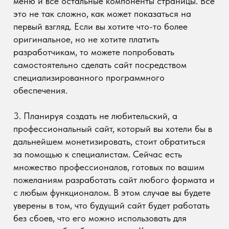
без сбоев, что его можно использовать для
решения любых бизнес-задач. Как правило,
впоследствии разработчики также оказывают и
поддержку созданного ими сайта на постоянной
основе.
Безусловно, есть разные способы создания
сайта. Необходимо выбрать именно тот вариант,
который может помочь вам в полной мере
реализовать ваш интернет-проект. Так, например,
добиться существенного результата в плане
посещаемости и тем более монетизации с
бесплатным сайтом крайне сложно, а порой и
просто невозможно, так как люди не хотят
доверять таким сайтам собственные деньги, а
поисковые системы не поднимают их в
результатах запросов пользователей. В общем,
каждый сам должен решить для себя, какой
именно ему нужен сайт, чтобы достичь
поставленной перед собой цели.