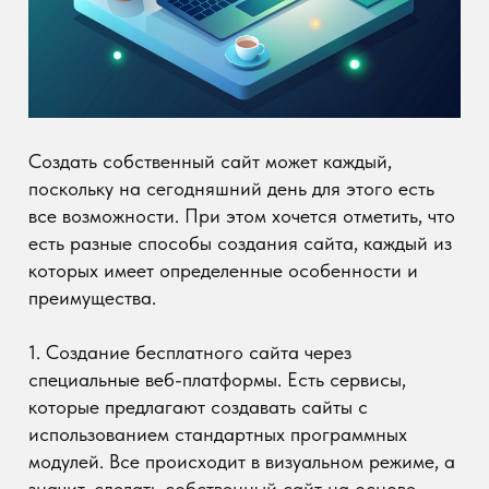
Создать собственный сайт может каждый,
поскольку на сегодняшний день для этого есть
все возможности. При этом хочется отметить, что
есть разные способы создания сайта, каждый из
которых имеет определенные особенности и
преимущества.
1. Создание бесплатного сайта через
специальные веб-платформы. Есть сервисы,
которые предлагают создавать сайты с
использованием стандартных программных
модулей. Все происходит в визуальном режиме, а
значит, сделать собственный сайт на основе
бесплатного шаблона, которые предоставляются
системой, может любой новичок, то есть человек,
не имеющий определенных знаний в веб-
дизайне или веб-программировании. Как
правило, здесь же вам смогут предоставить
бесплатный хостинг и такое же бесплатное
доменное имя третьего уровня. За небольшой
промежуток времени и без каких-либо навыков
вы сможете получить любительский, но вполне
работающий сайт в Интернете.