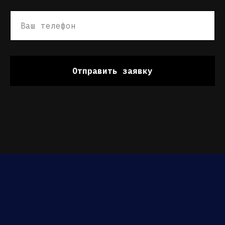
Контакты
Отправить заявку
Свяжитесь с нами удобным
способом через социальные сети
8 969 802 02 00
ИП: Сороквашин Дмитрий Андреевич
ОГРНИП: 323723200002001
ИНН: 723005904790