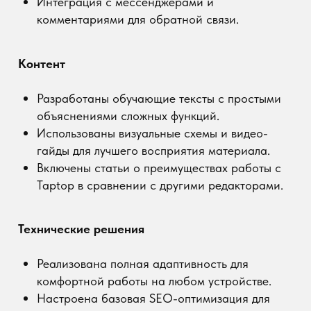
🔍 Привлечение новой аудитории: проведена
работа по SEO-оптимизации заголовков сайта.
📢 Обратная связь: проведен опрос
пользователей, которые активно поделились
впечатлениями и предлагают улучшения.
🎯 Улучшение имиджа Taptop: сайт стал
демонстрацией возможностей редактора и
инструментом для обучения новичков.
Заключение:
созданный сайт не только
показывает мощь и гибкость Taptop, но и служит
полезным инструментом для обучения. Он
объединяет в себе простоту, функциональность и
современный дизайн, помогая новым
пользователям освоить работу с платформой и
вдохновиться ее возможностями.
Ссылка на сайт:
apple-dima.taptop.site
Регистрируйся
в ТапТоп