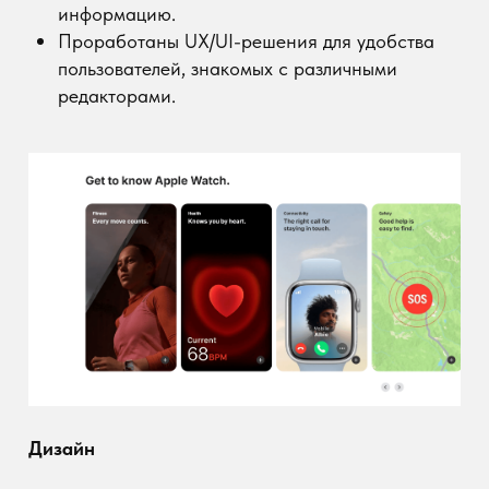
Использован современный минималистичный
стиль с акцентом на интерактивные элементы.
Цветовая палитра включает синий, серый и
белый – оттенки, ассоциирующиеся с
технологичностью и простотой.
Разработан адаптивный дизайн, удобный для
работы как на десктопах, так и на мобильных
устройствах.
Функционал
Интуитивно понятная навигация с
пошаговыми инструкциями.
Интерактивные анимации и переходы,
демонстрирующие возможности редактора.
Раздел с примерами готовых проектов для
вдохновения пользователей.
Интеграция с мессенджерами и
комментариями для обратной связи.
Контент