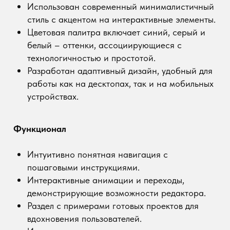
Разработаны обучающие тексты с простыми
объяснениями сложных функций.
Использованы визуальные схемы и видео-
гайды для лучшего восприятия материала.
Включены статьи о преимуществах работы с
Taptop в сравнении с другими редакторами.
Технические решения
Реализована полная адаптивность для
комфортной работы на любом устройстве.
Настроена базовая SEO-оптимизация для
привлечения аудитории.
Реализованы встроенные возможности Taptop
для создания анимаций и динамического
контента.
Результаты:
📈 учебный проект получился с
достаточной вовлеченностью: благодаря
удобному интерфейсу и понятной навигации
пользователи дольше остаются на сайте.