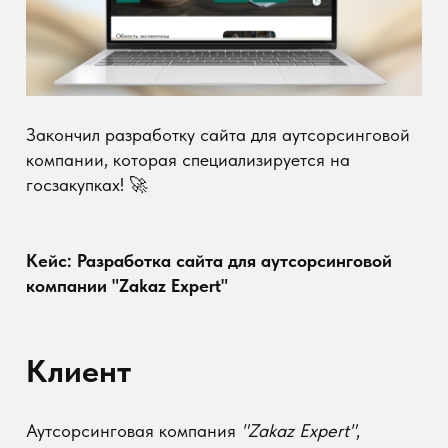
компании, которая специализируется на
госзакупках! 🚀
Кейс: Разработка сайта для аутсорсинговой
компании "Zakaz Expert"
Клиент
Аутсорсинговая компания
"Zakaz Expert"
,
специализирующаяся на сопровождении
государственных закупок. Клиенту требовался
современный сайт, который бы подчеркивал их
экспертность, упрощал коммуникацию с
потенциальными заказчиками и повышал доверие
к бренду.
Задача
Создать функциональный и стильный сайт,