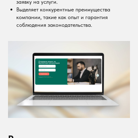
Решение
Анализ и проектирование
Проведен аудит конкурентов и выявлены
удачные экраны на их сайтах.
Составлено техническое задание,
включающее структуру сайта, функционал и
дизайн-концепцию.
Проработана структура: главный экран
сайта, услуги, кейсы, отзывы, контакты.
Дизайн
Дизайн сайта выполнен в современном
минималистичном стиле с акцентом на
доверие и профессионализм.
Использованы спокойные и деловые цвета
(изумрудный, серый, белый).
Адаптивный дизайн для удобного просмотра
на любых устройствах.