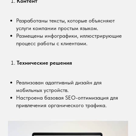
понятной структуре сайта и SEO-
оптимизации клиенты начали находить
компанию через поисковые запросы.
Упрощение коммуникации:
Клиенты теперь
могут легко оставить заявку или связаться
через встроенные мессенджеры.
Рост доверия:
Стильный и профессиональный
сайт усилил имидж компании как эксперта в
своей области.
Отзыв клиента
Заключение