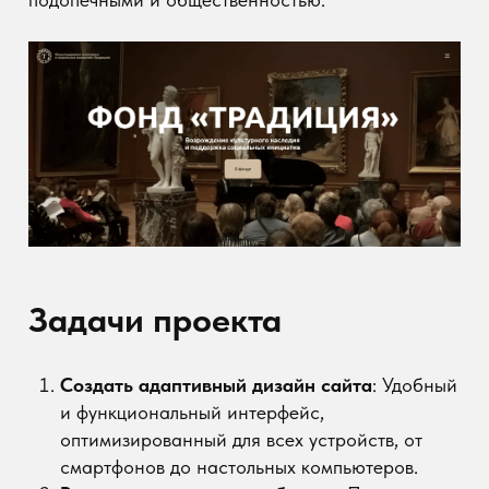
Задачи проекта
Создать адаптивный дизайн сайта
: Удобный
и функциональный интерфейс,
оптимизированный для всех устройств, от
смартфонов до настольных компьютеров.
Реализовать анимацию блоков
: Придать
сайту визуальную динамику и сделать
взаимодействие с пользователем более
привлекательным.
Организовать удобное меню навигации
:
Обеспечить легкий доступ к разделам сайта
для всех категорий пользователей.
Оптимизировать изображения
: Снизить
время загрузки страниц и повысить
производительность сайта.