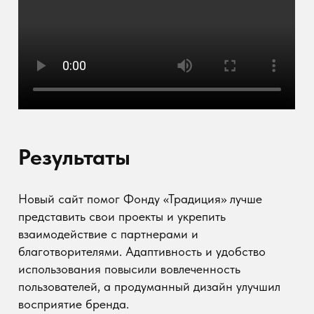
взаимодействия.
Оптимизация изображений для повышения
скорости загрузки.
Интуитивно понятная структура меню.
Этот проект стал отличным примером того, как
цифровые решения могут поддержать культурные
и социальные инициативы, делая их более
доступными и заметными для широкой
аудитории.
Ссылка на сайт:
https://fpki.ru
Напишите мне в ТГ для консультации
@sitebuy