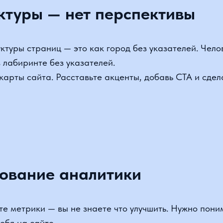
вание аналитики
метрики — вы не знаете что улучшить. Нужно понимание 
я на сайте.
налитику, следите за тепловыми картами и кликами. Он
 а что можно просто удалить. Так же анализ помогает ко
вые страницы с другими услугами.
трику можно
по инструкции на сайте
.