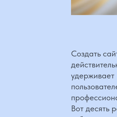
Создать сайт
действительн
удерживает вн
пользователей
профессионал
Вот десять ра
избегать, есл
а приносил ре