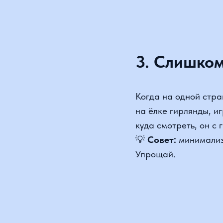
Когда на одной страниц
на ёлке гирлянды, игру
куда смотреть, он с га
💡
Совет:
минимализм и
Упрощай.
4. Нет стру
Сайт без чёткой структ
услугой, а оказался в л
💡
Совет:
начните с ка