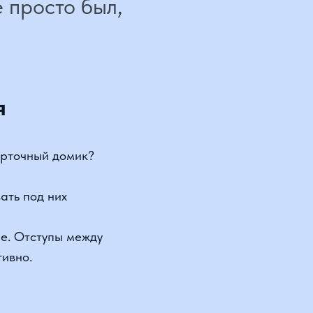
ный домик?
од них
ступы между