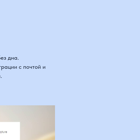
а.
 с почтой и