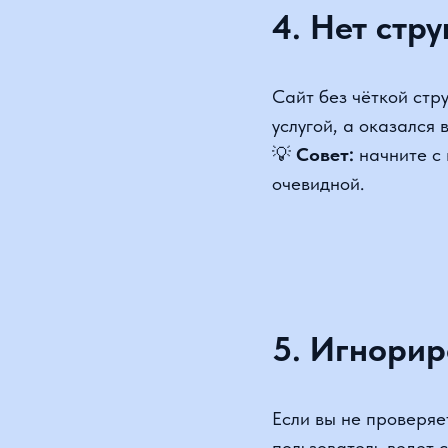
очевидной.
5. Игнориро
Если вы не проверяете 
пользователь ведет себ
💡 Совет: подключите а
что на сайте работает,
запускаешь в работу но
Подключить яндекс.ме