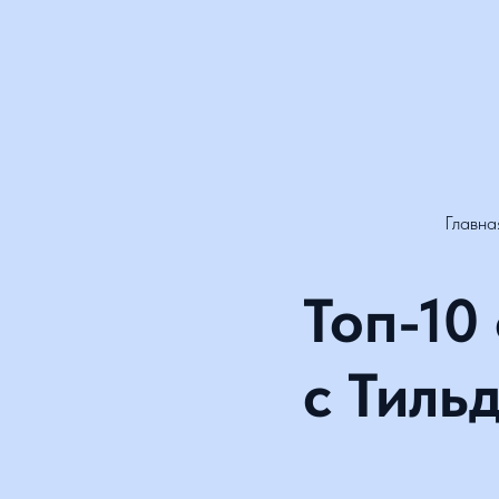
Главная
Топ-10 
с Тильд