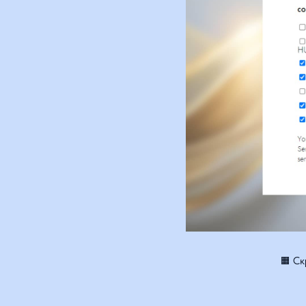
🟧 Скрин
3. Слишком 