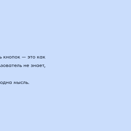
пок — это как
ель не знает,
мысль.
ришёл за
авигацию