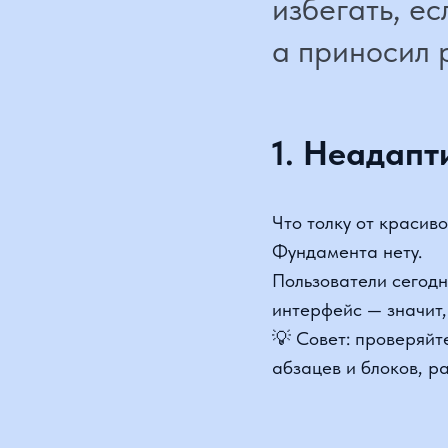
1. Неадапти
Что толку от красивого
Фундамента нету.
Пользователи сегодня 
интерфейс — значит, уп
💡 Совет: проверяйте 
абзацев и блоков, разм
2. Формы бе