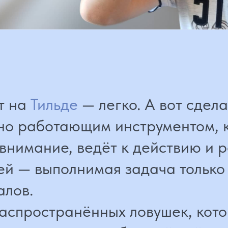
 на
Тильде
— легко. А вот сделать 
о работающим инструментом, кот
имание, ведёт к действию и раду
 — выполнимая задача только дл
ов.
спространённых ловушек, которых
и ты хочешь, чтобы твой сайт не п
зультат в виде клиентов.