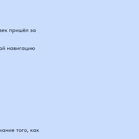
того, как
и расскажут,
гда тестируешь,