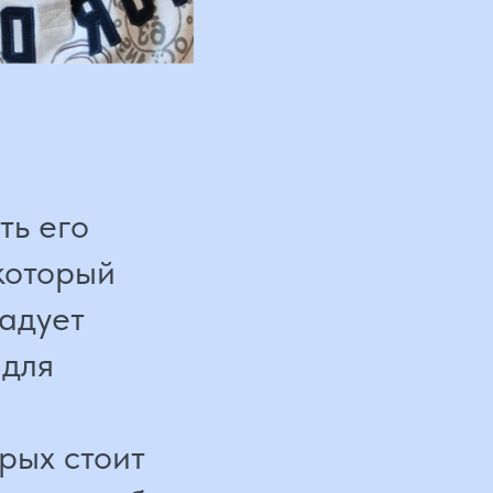
его
орый
ет
я
 стоит
росто был,