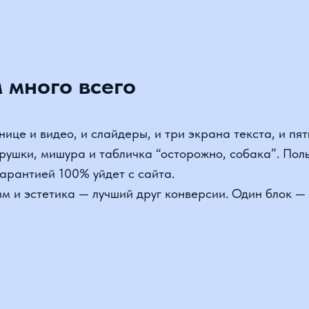
е и видео, и слайдеры, и три экрана текста, и пять кно
шки, мишура и табличка “осторожно, собака”. Пользоват
рантией 100% уйдет с сайта.
 эстетика — лучший друг конверсии. Один блок — одна 
ктуры — нет перспективы
уры страниц — это как город без указателей. Человек п
абиринте без указателей.
рты сайта. Расставьте акценты, добавь СТА и сделай н