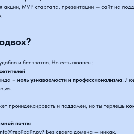
одвох?
бно и бесплатно. Но есть нюансы:
тителей
да =
ноль узнаваемости и профессионализма
. Люди ос
s.
т проиндексировать и поддомен, но ты теряешь
контрол
ной почты
o@твойсайт.ру? Без своего домена — никак.
одключении сторонних сервисов
чат-виджеты, CRM — требуют привязку к
собственному