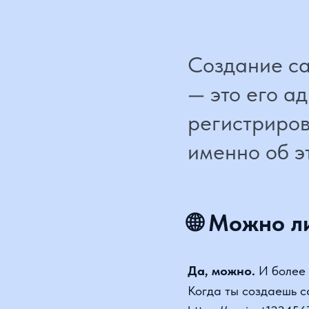
Создание сайт
— это его адр
регистрирова
именно об это
🌐 Можно ли 
Да, можно.
И более тог
Когда ты создаешь сайт
https://project123456789
Это называется
подд