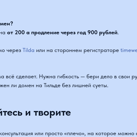
сё сделает. Нужна гибкость — бери дело в свои руки. Г
н ли домен на Тильде без лишней суеты.
есь и творите
сультация или просто «плечо», на которое можно опере
sitebuy
. Там всегда на связи.