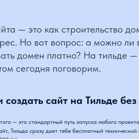
а — это как строительство дома.
ес. Но вот вопрос: а можно ли во
ть домен платно? На тильде — мо
м сегодня поговорим.
создать сайт на Тильде без д
о — это стандартный путь запуска любого проекта на Ти
, Тильда сразу дает тебе бесплатный технический адрес
.tilda.ws
омен Tilda.ws
— твой сайт будет работать по этому адр