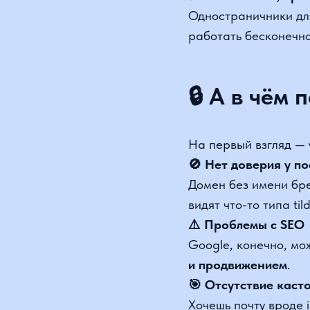
🔒 А в чём п
На первый взгляд — удо
🚫 Нет доверия у посе
Домен без имени брен
видят что-то типа tilda.w
⚠️ Проблемы с SEO
Google, конечно, може
и продвижением
.
🎯 Отсутствие кастом
Хочешь почту вроде inf
🧱 Ограничения при п
Некоторые аналитики, 