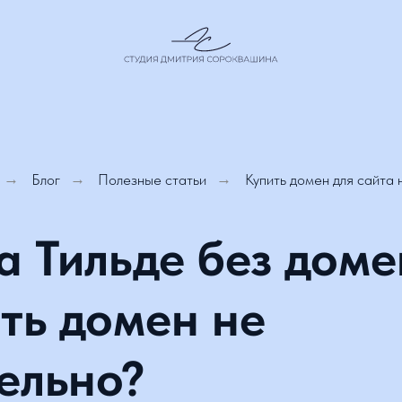
Блог
→
Полезные статьи
→
Купить домен для сайта на Тиль
 Тильде без домен
ь домен не
льно?