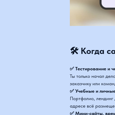
🛠 Когда са
✅ Тестирование и чер
Ты только начал делать 
заказчику или команде.
✅ Учебные и личные п
Портфолио, лендинг дл
адресе всё размещено.
✅ Мини-сайты, време
Одностраничники для а
работать бесконечно.