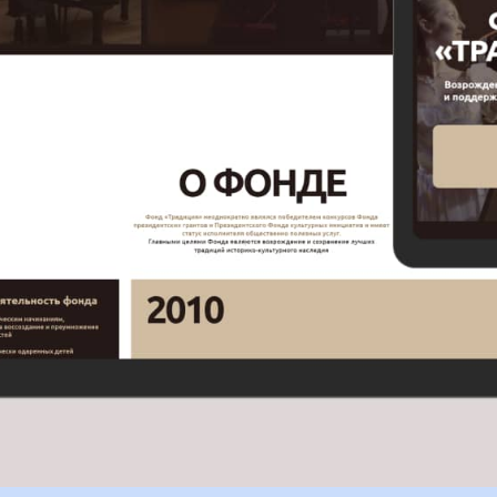
ен?
от 200 а продление через год 900 рублей
.
 через
Tilda
или на стороннем регистраторе
timeweb
.