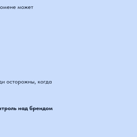
торожны, когда
ь над брендом
 домену
.