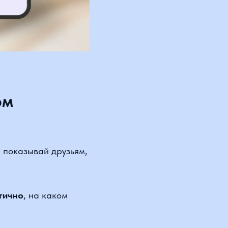
азывай друзьям,
, на каком
е может