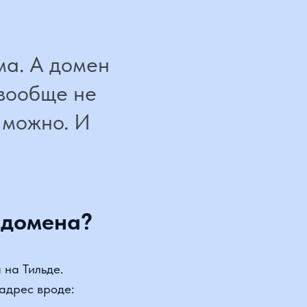
 А домен
обще не
жно. И
омена?
льде.
 вроде:
есу, даже если