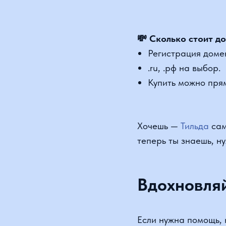
Хочешь —
Тильда
сама в
теперь ты знаешь, нуже
Вдохновляйт
Если нужна помощь, кон
— пишите в Telegram:
@