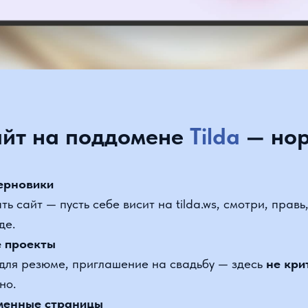
йт на поддомене
Tilda
— норм
новики
сайт — пусть себе висит на tilda.ws, смотри, правь, пок
роекты
я резюме, приглашение на свадьбу — здесь
не критично
нные страницы
кции, MVP стартапа, презентации — сайт на поддомен