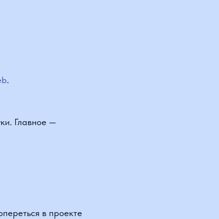
лавное —
ться в проекте