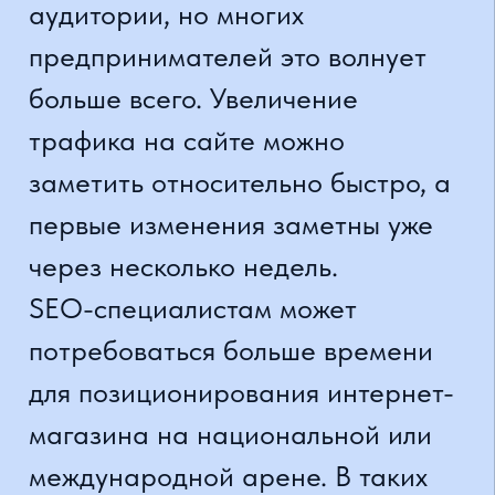
услугой или продуктом. Таким
образом, повышается
узнаваемость бренда и доверие к
нему, и проявляется забота о
своем имидже эксперта в
отрасли.
Многие думают, что проведение
позиционирования интернет-
магазина стоит огромных денег,
хотя и не приносит никаких
результатов. Правда в том, что
опытные специалисты принесут
сайту прибыль, намного
превышающую цену их услуг.