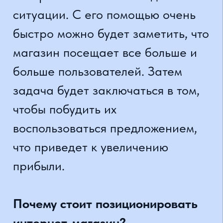
Google. Стоит позаботиться о
позиционировании интернет-
магазина, опередить конкурентов
и стать первым выбором
пользователя. Очень быстро
станет видно, сколько можно
получить от этого.
“
Если вам нужен сайт для бизнеса,
напишите мне в tg
@sitebuy
или по
контактам ниже.