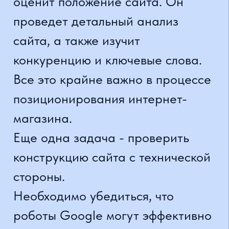
повышению видимости магазина
в интернете.
Позиционирование on-page и
off-page
Интернет-магазины
позиционируются с помощью on-
page и off-page действий.
Первый вид охватывает все
работы, выполняемые
непосредственно на веб-сайте.
Речь идет об изменении
размещаемого там контента в
соответствии с принципами SEO,
внесении соответствующих
технических изменений,