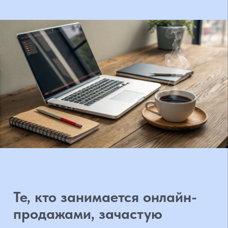
Те, кто занимается онлайн-
продажами, зачастую
задаются вопросом о смысле
позиционирования интернет-
магазина на
Tilda
. Это
инвестиции, и не все
уверены, что они
действительно окупятся.
Что на практике получит
интернет-магазин от