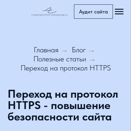
Аудит сайта
Главная с
Блог
Главная
Блог
→
→
Тарифы
Полезные статьи
→
Портфоли
Переход на протокол HTTPS
Услуги
Переход на протокол
Доп.услуг
HTTPS - повышение
Страница
безопасности сайта