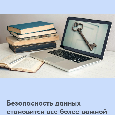
Безопасность данных
становится все более важной
и актуальной темой. Переход
с протокола HTTP на HTTPS
демонстрирует, что сайт
заботится о безопасности
своих пользователей и их
данных.
Это также положительно
сказывается на репутации
сайта, что важно для