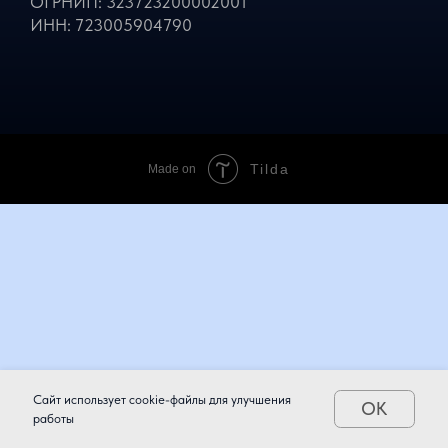
ИП: Сороквашин Дмитрий Андреевич
ОГРНИП: 323723200002001
ИНН: 723005904790
Tilda
Made on
Сайт использует cookie-файлы для улучшения
OK
работы