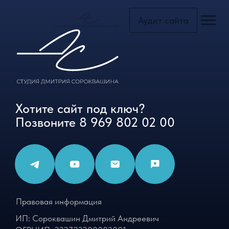
Аудит сайта
Главная с
Блог
Тарифы
Портфоли
Услуги
Хотите сайт под ключ?
Позвоните
8 969 802 02 00
Доп.услуг
Страница
Правовая информация