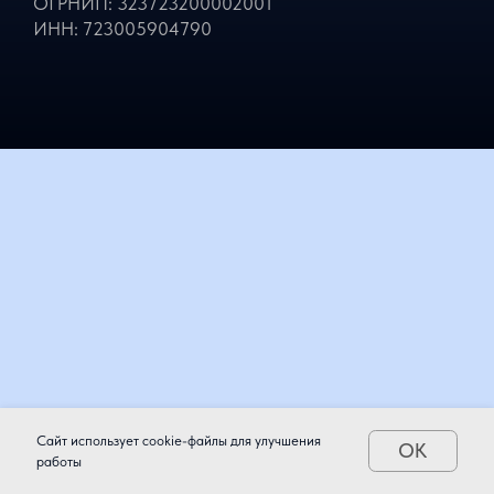
ИП: Сороквашин Дмитрий Андреевич
ОГРНИП: 323723200002001
ИНН: 723005904790
Сайт использует cookie-файлы для улучшения
OK
работы