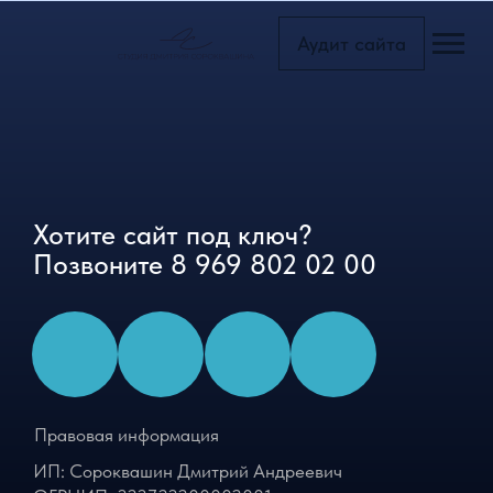
Аудит сайта
Главная с
Блог
Тарифы
Портфоли
Услуги
Хотите сайт под ключ?
Позвоните
8 969 802 02 00
Доп.услуг
Страница
Правовая информация