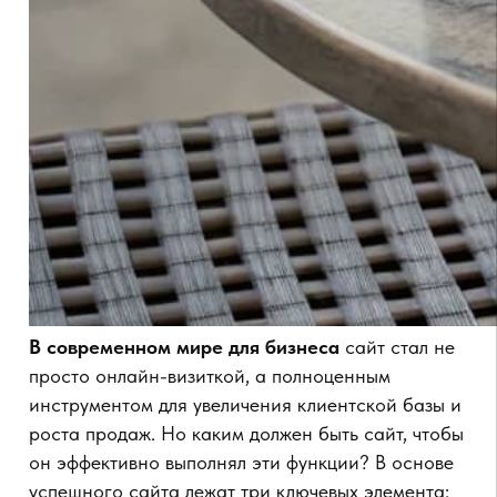
успешного сайта лежат три ключевых элемента:
структура, дизайн и функционал. Эти компоненты
помогают бизнесу создавать положительный
пользовательский опыт, а значит, приводят к
увеличению конверсии и доверия к бренду.
1. Продуманная структура сайта как основа
удобства
Важно понимать, что структура сайта — это его
фундамент. Грамотно продуманный сайт
позволяет пользователю легко находить нужную
информацию и делать это быстро. Компании,
предлагающие ограниченный набор услуг, могут
выбрать одностраничный сайт (лендинг), где вся
информация подается на одной странице в
логичном порядке. Это отлично подходит для
маркетинговых кампаний или продаж одного
продукта.
Для бизнеса с широким ассортиментом
или
большим количеством информации лучше
подойдет многостраничный сайт. Этот формат