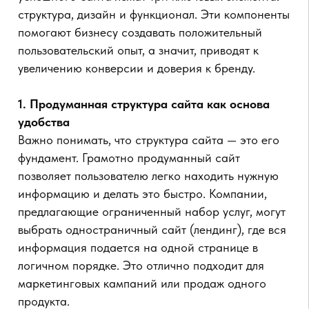
позволяет разместить отдельные страницы для
каждого раздела, будь то каталог товаров,
информация об услугах, отзывы клиентов или
блог. Структура сайта должна быть интуитивно
понятной, чтобы пользователи не испытывали
затруднений в поиске нужной информации.
2. Привлекательный и функциональный дизайн
Дизайн сайта не просто "украшает" его, а
помогает создать атмосферу, которая
располагает клиента к доверию и
взаимодействию. При разработке важно
ориентироваться на аудиторию компании,
подбирая подходящую цветовую гамму, шрифты и
визуальные элементы. Минимализм и
лаконичность в оформлении создают ощущение
профессионализма и аккуратности, а
продуманные графические элементы помогают
подчеркнуть индивидуальность бренда.
Дизайн одностраничных сайтов
часто
сосредоточен на мощных визуальных решениях,
которые захватывают внимание и направляют