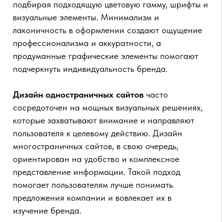
стандарт, необходимый для любого бизнеса, ведь
все больше пользователей заходят на сайты с
телефонов.
Призыв к действию (CTA): яркие и заметные
кнопки, понятные призывы — всё это помогает
пользователям быстрее сориентироваться и
совершить нужное действие.
Вывод
Разработка сайта для бизнеса — это
многоуровневая задача, в которой важно учесть
структуру, дизайн и функциональность.
Комплексный подход позволяет создать сайт,
который будет не только удобен для
пользователя, но и принесет реальные результаты
в виде роста клиентской базы и повышения
доверия к бренду. Независимо от того, нужен ли
вам одностраничный или многостраничный сайт,
главная цель — создать ресурс, который будет
работать на успех бизнеса.