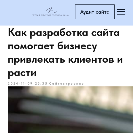
Аудит сайта
Главная с
Как разработка сайта
Блог
помогает бизнесу
Тарифы
привлекать клиентов и
Портфоли
расти
Услуги
2024-11-09 23:35
Сайтостроение
Доп.услуг
Страница