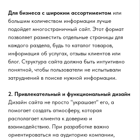
пользователя к целевому действию. Дизайн
многостраничных сайтов, в свою очередь,
ориентирован на удобство и комплексное
представление информации. Такой подход
помогает пользователям лучше понимать
предложения компании и вовлекает их в
изучение бренда.
3. Функциональность для повышения
конверсии
Технические возможности сайта влияют на его
производительность и, следовательно, на
пользовательский опыт. Быстрая загрузка,
адаптивность для мобильных устройств и SEO-
настройки — это важные факторы, которые
способствуют видимости сайта в поисковых
системах и удобству пользователей.
SEO
— важный инструмент для привлечения
органического трафика, и его оптимизация
помогает сайту достигать высоких позиций в
поисковой выдаче.
Адаптивность под мобильные устройства —